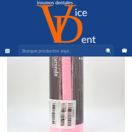
Ventas +56944575313
Inicio
DESECHABLES
SERVILLETA BABERO EN ROLLO