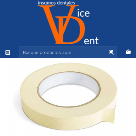
Ventas +56944575313
Inicio
DESINFECCION Y BIOSEGURIDAD
ROLLO INDICADOR DE ESTERLIZACON EN AUTOCLAVE