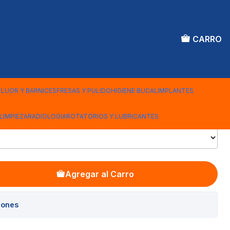
CARRO
 FIBRA MATCHPOST
FLUOR Y BARNICES
FRESAS Y PULIDO
HIGIENE BUCAL
IMPLANTES
LIMPIEZA
RADIOLOGIA
ROTATORIOS Y LUBRICANTES
Agregar al Carro
iones