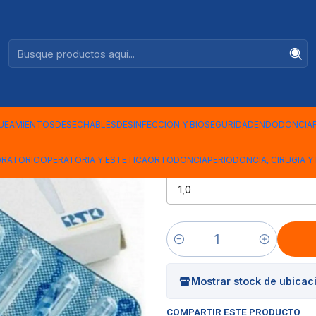
Ventas +56944575313
HPOST RTD
|
POSTES DE
RTD
UEAMIENTOS
DESECHABLES
DESINFECCION Y BIOSEGURIDAD
ENDODONCIA
ORATORIO
OPERATORIA Y ESTETICA
ORTODONCIA
PERIODONCIA, CIRUGIA Y 
POSTE RTD
Cantidad
Mostrar stock de ubicac
COMPARTIR ESTE PRODUCTO