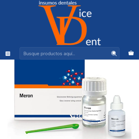
Ventas +56944575313
Inicio
ADHESION Y RESTAURACION
MERON COMBI PACK 35 GRS POLVO