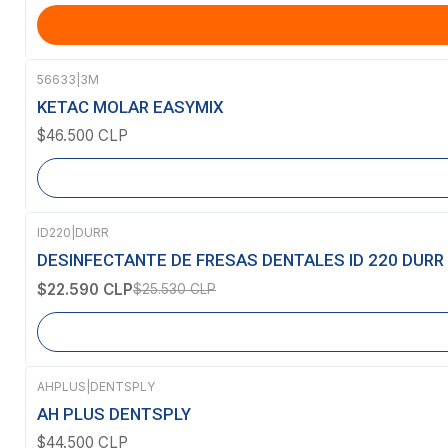
56633
|
3M
Agotado
KETAC MOLAR EASYMIX
$46.500 CLP
ID220
|
DURR
-12%
OFF
DESINFECTANTE DE FRESAS DENTALES ID 220 DURR
Agotado
$22.590 CLP
$25.530 CLP
AHPLUS
|
DENTSPLY
AH PLUS DENTSPLY
$44.500 CLP