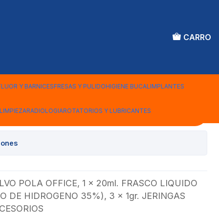
CARRO
E BULK KIT 5
FLUOR Y BARNICES
FRESAS Y PULIDO
HIGIENE BUCAL
IMPLANTES
LIMPIEZA
RADIOLOGIA
ROTATORIOS Y LUBRICANTES
Agregar al Carro
iones
OLVO POLA OFFICE, 1 x 20ml. FRASCO LIQUIDO
O DE HIDROGENO 35%), 3 x 1gr. JERINGAS
CCESORIOS