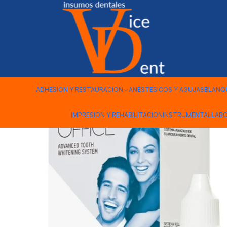
Inicio
BLANQUEAMIENTOS
POLA OFFICE BULK KIT 5 PACIEN
ADHESION Y RESTAURACION
ANESTESICOS Y AGUJAS
BLANQ
IMPRESION Y REHABILITACION
INSTRUMENTAL
LAB