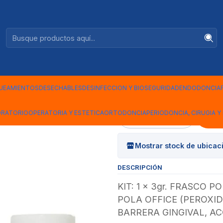
Ventas +56944575313
TES
|
POLA OFFIC
PACIENTES
UEAMIENTOS
DESECHABLES
DESINFECCION Y BIOSEGURIDAD
ENDODONCIA
ORATORIO
OPERATORIA Y ESTETICA
ORTODONCIA
PERIODONCIA, CIRUGIA Y 
Cantidad
Mostrar stock de ubicac
DESCRIPCIÓN
KIT: 1 x 3gr. FRASCO P
POLA OFFICE (PEROXID
BARRERA GINGIVAL, A