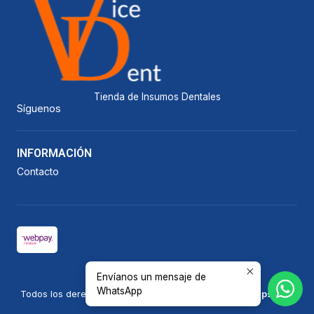
Tienda de Insumos Dentales
Síguenos
INFORMACIÓN
Contacto
Envíanos un mensaje de
2026 Vicedent.
WhatsApp
Todos los derechos reservados.
Desarrollado por Jumpseller
.