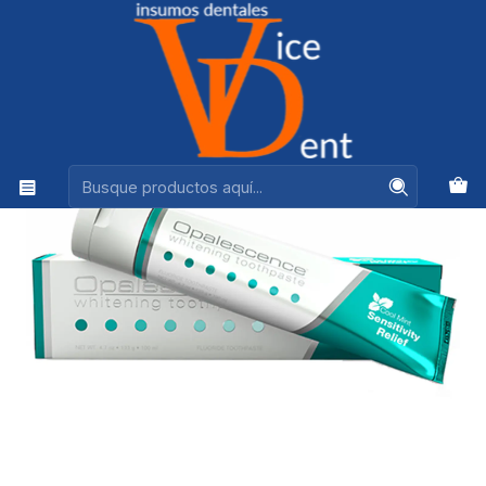
Ventas +56944575313
Inicio
BLANQUEAMIENTOS
PASTA DIENTES OPALESCENCE SENSITIVE