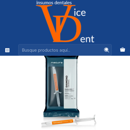
Ventas +56944575313
Inicio
ADHESION Y RESTAURACION
PASTA DIAMANTADA MAQUIRA