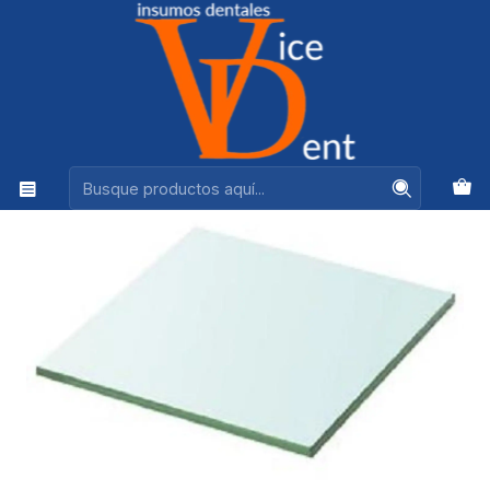
Ventas +56944575313
Inicio
OPERATORIA Y ESTETICA
LOSETA DE VIDRIO 10X 10 CMS