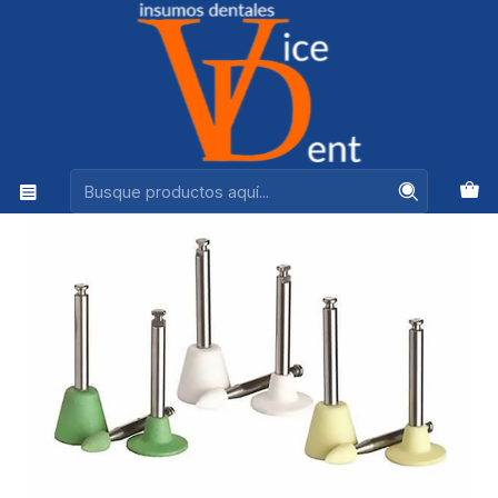
Ventas +56944575313
Inicio
FRESAS Y PULIDO
GOMAS PULIR COMPOSITE JIFFY ULTRADENT