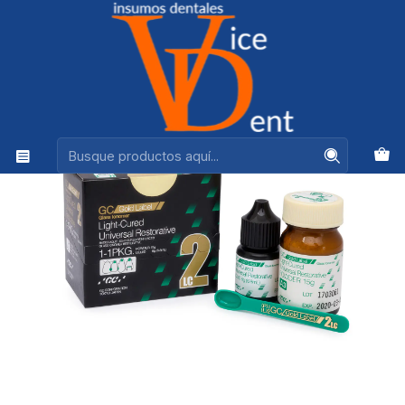
Ventas +56944575313
Inicio
OPERATORIA Y ESTETICA
FUJI GOLD LABEL 2 LC MINI PACK COLOR A3