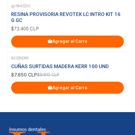
gc1842
|
GC
RESINA PROVISORIA REVOTEK LC INTRO KIT 16
G GC
$73.400 CLP
Agregar al Carro
823
|
KERR
-20%
OFF
CUÑAS SURTIDAS MADERA KERR 100 UND
$7.850 CLP
$9.810 CLP
Agregar al Carro