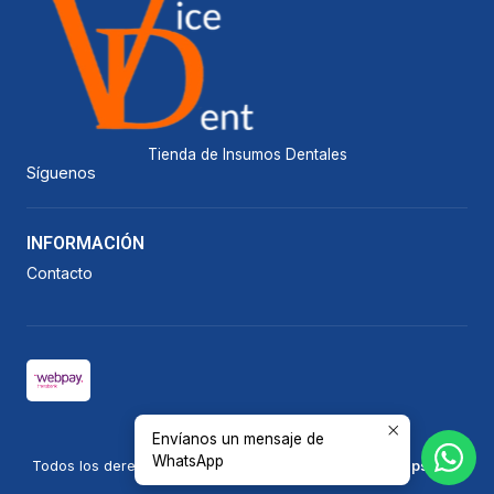
Tienda de Insumos Dentales
Síguenos
INFORMACIÓN
Contacto
Envíanos un mensaje de
2026 Vicedent.
WhatsApp
Todos los derechos reservados.
Desarrollado por Jumpseller
.