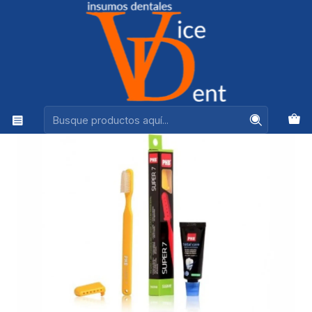
Ventas +56944575313
Inicio
HIGIENE BUCAL
phb super 7