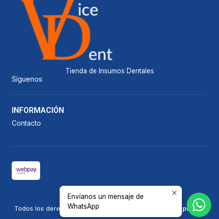
Tienda de Insumos Dentales
Síguenos
INFORMACIÓN
Contacto
Envíanos un mensaje de
2026 Vicedent.
WhatsApp
Todos los derechos reservados.
Desarrollado por Jumpseller
.