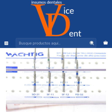
Ventas +56944575313
Inicio
FRESAS Y PULIDO
KIT FRESAS TALLADO MACHTIG ( AZUL)