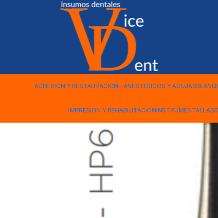
Inicio
kerr
Fresa Carbide Pieza de Mano Redonda P/M 018 
ADHESION Y RESTAURACION
ANESTESICOS Y AGUJAS
BLANQ
IMPRESION Y REHABILITACION
INSTRUMENTAL
LAB