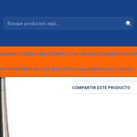
Ventas +56944575313
- HP6
|
Fresa Carb
Redonda P/
UEAMIENTOS
DESECHABLES
DESINFECCION Y BIOSEGURIDAD
ENDODONCIA
ORATORIO
OPERATORIA Y ESTETICA
ORTODONCIA
PERIODONCIA, CIRUGIA Y 
Mostrar stock de ubicac
COMPARTIR ESTE PRODUCTO