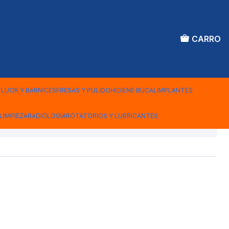
CARRO
ide Pieza de Mano
M 018 - HP6
FLUOR Y BARNICES
FRESAS Y PULIDO
HIGIENE BUCAL
IMPLANTES
LIMPIEZA
RADIOLOGIA
ROTATORIOS Y LUBRICANTES
iones