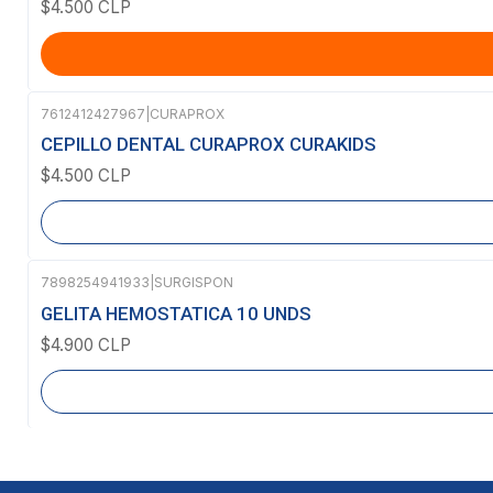
$4.500 CLP
7612412427967
|
CURAPROX
Agotado
CEPILLO DENTAL CURAPROX CURAKIDS
$4.500 CLP
7898254941933
|
SURGISPON
Agotado
GELITA HEMOSTATICA 10 UNDS
$4.900 CLP