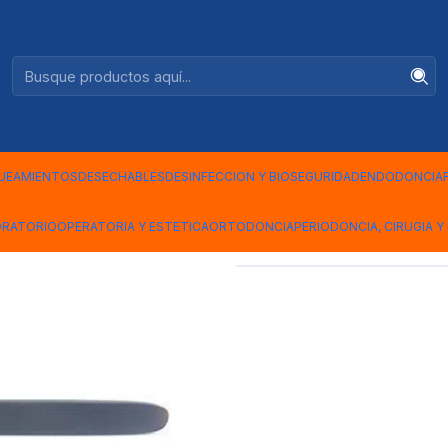
Ventas +56944575313
|
ESPATULA 
UEAMIENTOS
DESECHABLES
DESINFECCION Y BIOSEGURIDAD
ENDODONCIA
Mostrar stock de ubicac
ORATORIO
OPERATORIA Y ESTETICA
ORTODONCIA
PERIODONCIA, CIRUGIA Y 
COMPARTIR ESTE PRODUCTO