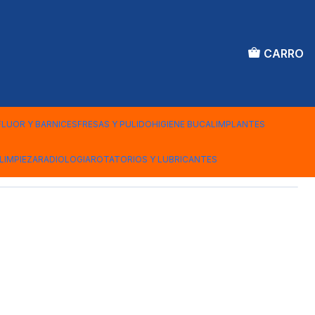
CARRO
DE HUESO
FLUOR Y BARNICES
FRESAS Y PULIDO
HIGIENE BUCAL
IMPLANTES
iones
LIMPIEZA
RADIOLOGIA
ROTATORIOS Y LUBRICANTES