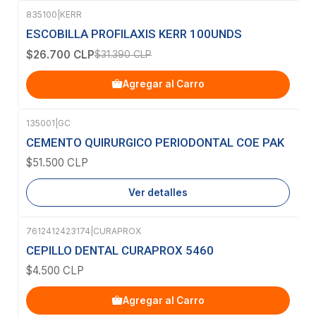
835100
|
KERR
-15%
OFF
ESCOBILLA PROFILAXIS KERR 100UNDS
$26.700 CLP
$31.390 CLP
Agregar al Carro
135001
|
GC
Agotado
CEMENTO QUIRURGICO PERIODONTAL COE PAK
$51.500 CLP
Ver detalles
7612412423174
|
CURAPROX
CEPILLO DENTAL CURAPROX 5460
$4.500 CLP
Agregar al Carro