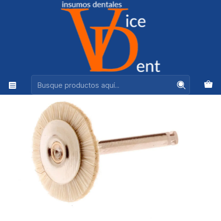
Ventas +56944575313
Inicio
FRESAS Y PULIDO
ESCOBILLA PELO DE CABRA B/V