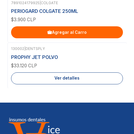
7891024179925
|
COLGATE
PERIOGARD COLGATE 250ML
$3.900 CLP
Agregar al Carro
130002
|
DENTSPLY
Agotado
PROPHY JET POLVO
$33.120 CLP
Ver detalles