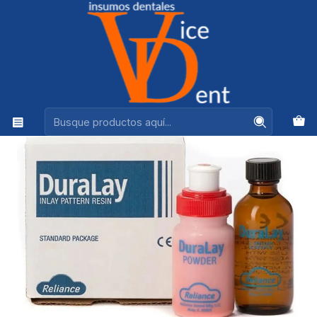
Ventas +56944575313
Inicio
LABORATORIO
DURALAY SET POLVO LIQUIDO 2 OZ.