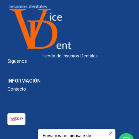
Tienda de Insumos Dentales
Síguenos
INFORMACIÓN
Contacto
Envíanos un mensaje de
2026 Vicedent.