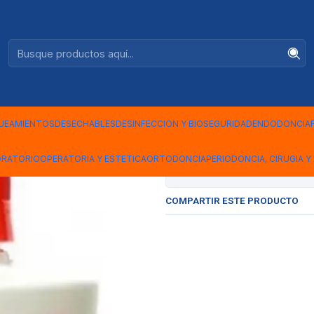
Ventas +56944575313
10CC
|
MONOMERO
MARCHE 2
UEAMIENTOS
DESECHABLES
DESINFECCION Y BIOSEGURIDAD
ENDODONCIA
ORATORIO
OPERATORIA Y ESTETICA
ORTODONCIA
PERIODONCIA, CIRUGIA Y 
Mostrar stock de ubicac
COMPARTIR ESTE PRODUCTO