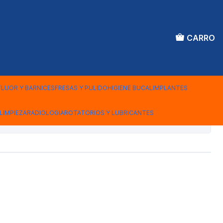
CARRO
 AUTOCURABLE
10CC
FLUOR Y BARNICES
FRESAS Y PULIDO
HIGIENE BUCAL
IMPLANTES
LIMPIEZA
RADIOLOGIA
ROTATORIOS Y LUBRICANTES
iones