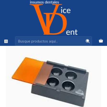
Ventas +56944575313
Inicio
INSTRUMENTAL
DISPENSADOR DE RESINA DENTBYS (4 MIXING)