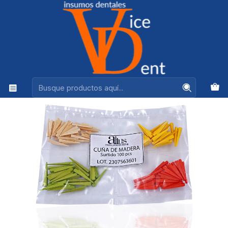
Ventas +56944575313
Inicio
OPERATORIA Y ESTETICA
CUÑAS DE MADERA SURTIDAS ALTUS BOLSA 100 UNDS