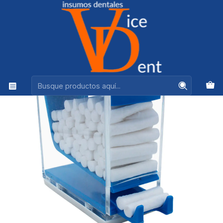
Ventas +56944575313
Inicio
OPERATORIA Y ESTETICA
TORULERO