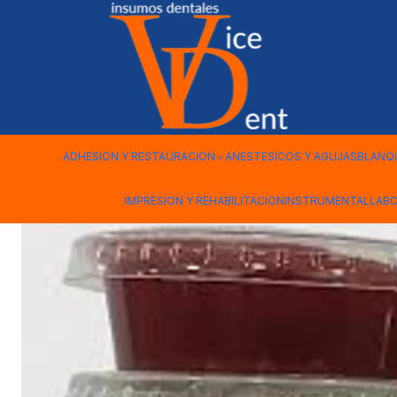
Inicio
LABORATORIO
CERA PARA ENCERADO DIAGNOSTICO
ADHESION Y RESTAURACION
ANESTESICOS Y AGUJAS
BLANQ
IMPRESION Y REHABILITACION
INSTRUMENTAL
LAB