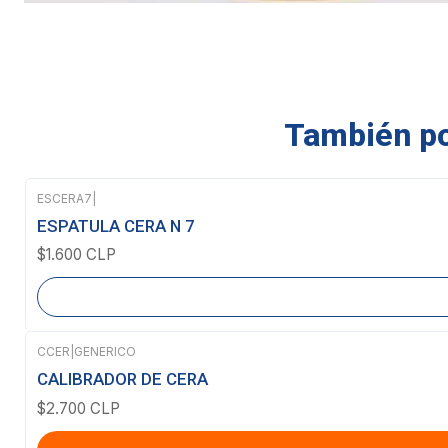
También pod
ESCERA7
|
Agotado
ESPATULA CERA N 7
$1.600 CLP
CCER
|
GENERICO
CALIBRADOR DE CERA
$2.700 CLP