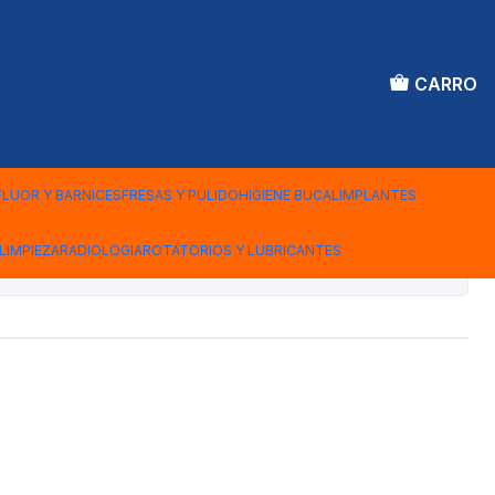
CARRO
A ENCERADO
ICO
FLUOR Y BARNICES
FRESAS Y PULIDO
HIGIENE BUCAL
IMPLANTES
LIMPIEZA
RADIOLOGIA
ROTATORIOS Y LUBRICANTES
iones