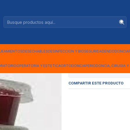
Ventas +56944575313
|
CERA PAR
DIAGNOST
UEAMIENTOS
DESECHABLES
DESINFECCION Y BIOSEGURIDAD
ENDODONCIA
ORATORIO
OPERATORIA Y ESTETICA
ORTODONCIA
PERIODONCIA, CIRUGIA Y 
Mostrar stock de ubicac
COMPARTIR ESTE PRODUCTO