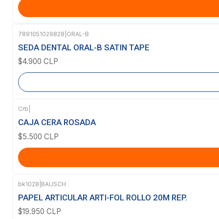
7891051029828
|
ORAL-B
Agotado
SEDA DENTAL ORAL-B SATIN TAPE
$4.900 CLP
Crb
|
CAJA CERA ROSADA
$5.500 CLP
bk1028
|
BAUSCH
Agotado
PAPEL ARTICULAR ARTI-FOL ROLLO 20M REP.
$19.950 CLP