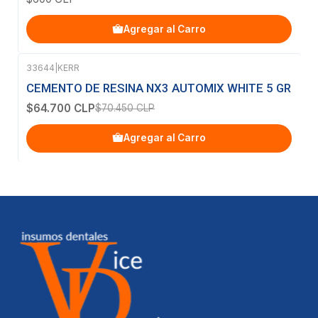
Agregar al Carro
33644
|
KERR
-8%
OFF
CEMENTO DE RESINA NX3 AUTOMIX WHITE 5 GR
$64.700 CLP
$70.450 CLP
Agregar al Carro