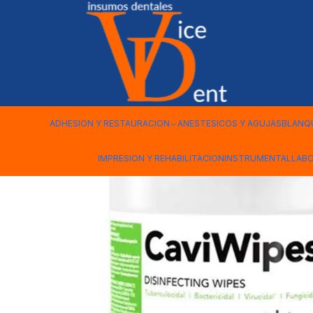
Inicio
DESINFECCION Y BIOSEGURIDAD
CAVIWIPES HP METR
ADHESION Y RESTAURACION
ANESTESICOS Y AGUJAS
BLANQ
IMPRESION Y REHABILITACION
INSTRUMENTAL
LAB