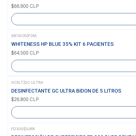
$66.900 CLP
9813035
|
FGM
Agotado
WHITENESS HP BLUE 35% KIT 6 PACIENTES
$64.500 CLP
GC5LT
|
GC ULTRA
Agotado
DESINFECTANTE GC ULTRA BIDON DE 5 LITROS
$26.800 CLP
FD300
|
DURR
-8%
OFF