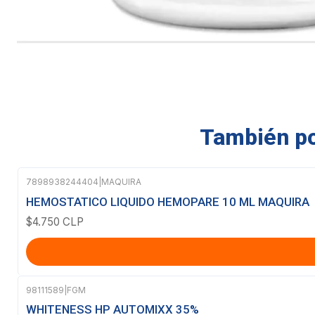
También pod
7898938244404
|
MAQUIRA
HEMOSTATICO LIQUIDO HEMOPARE 10 ML MAQUIRA
$4.750 CLP
98111589
|
FGM
Agotado
WHITENESS HP AUTOMIXX 35%