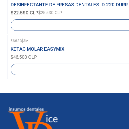
-12%
OFF
DESINFECTANTE DE FRESAS DENTALES ID 220 DURR
Agotado
$22.590 CLP
$25.530 CLP
56633
|
3M
Agotado
KETAC MOLAR EASYMIX
$46.500 CLP