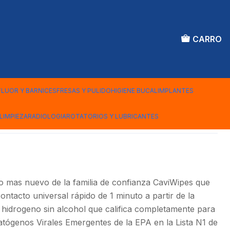
CARRO
 HP METREX
FLUOR Y BARNICES
FRESAS Y PULIDO
HIGIENE BUCAL
IMPLANTES
iones
LIMPIEZA
RADIOLOGIA
ROTATORIOS Y LUBRICANTES
 mas nuevo de la familia de confianza CaviWipes que
ntacto universal rápido de 1 minuto a partir de la
 hidrogeno sin alcohol que califica completamente para
atógenos Virales Emergentes de la EPA en la Lista N1 de