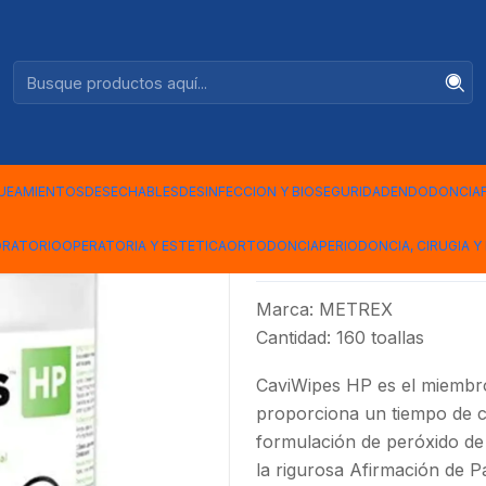
Ventas +56944575313
EX
|
CAVIWIPES
UEAMIENTOS
DESECHABLES
DESINFECCION Y BIOSEGURIDAD
ENDODONCIA
Mostrar stock de ubicac
ORATORIO
OPERATORIA Y ESTETICA
ORTODONCIA
PERIODONCIA, CIRUGIA Y 
DESCRIPCIÓN
Marca: METREX
Cantidad: 160 toallas
CaviWipes HP es el miembro
proporciona un tiempo de co
formulación de peróxido de
la rigurosa Afirmación de P