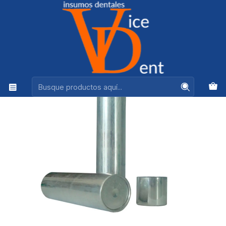
Ventas +56944575313
Inicio
LABORATORIO
CARTUCHO VACIO PARA FLEXIBLE