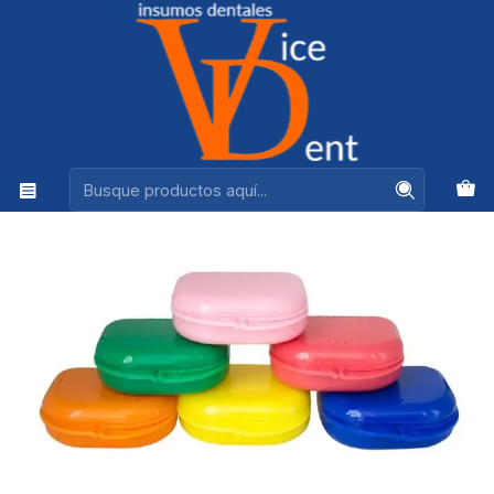
Ventas +56944575313
Inicio
DESECHABLES
CAJAS PORTA MODELO PLASDENT CHROMA 2000