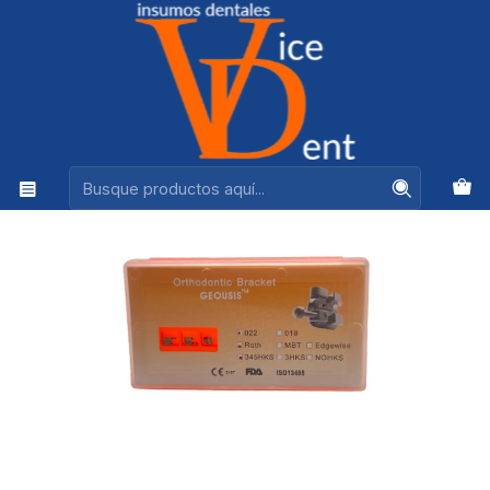
Ventas +56944575313
Inicio
ORTODONCIA
BRACKETS MBT