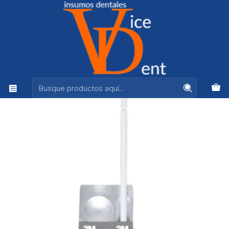
Ventas +56944575313
Inicio
FLUOR Y BARNICES
BARNIZ DE FLUOR CLINPRO CLEAR 2,1% SIN SABOR X 50
UNID 3M