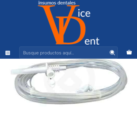
Ventas +56944575313
Inicio
PERIODONCIA, CIRUGIA Y LIMPIEZA
BAJADA DE SUERO NSK ( XT Plus - Surgic Pro)