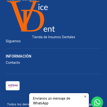
Tienda de Insumos Dentales
Síguenos
INFORMACIÓN
Contacto
Envíanos un mensaje de
2026 Vicedent.
WhatsApp
Todos los derechos reservados.
Desarrollado por Jumpseller
.