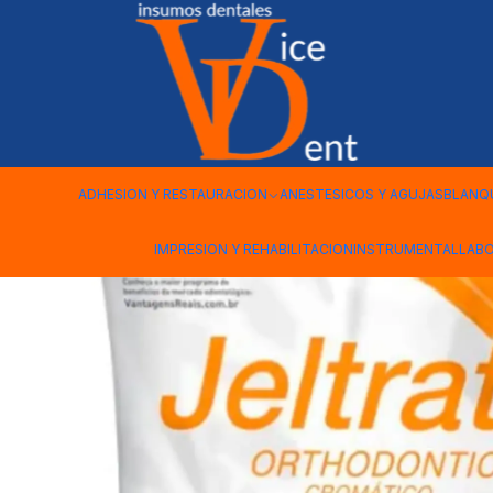
Inicio
IMPRESION Y REHABILITACION
ALGINATO JELTRATE 
ADHESION Y RESTAURACION
ANESTESICOS Y AGUJAS
BLANQ
IMPRESION Y REHABILITACION
INSTRUMENTAL
LAB