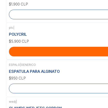
$1.900 CLP
plc
|
POLYCRIL
$5.900 CLP
ESPALG
|
GENERICO
Agotado
ESPATULA PARA ALGINATO
$950 CLP
wedj
|
Agotado