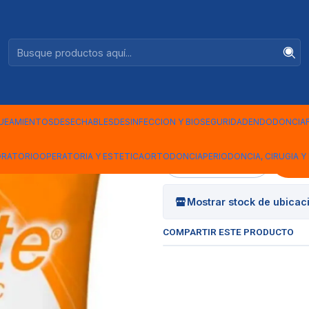
Ventas +56944575313
ORTHODONTIC
|
ALGINATO 
ORTHODON
UEAMIENTOS
DESECHABLES
DESINFECCION Y BIOSEGURIDAD
ENDODONCIA
ORATORIO
OPERATORIA Y ESTETICA
ORTODONCIA
PERIODONCIA, CIRUGIA Y 
Cantidad
Mostrar stock de ubicac
COMPARTIR ESTE PRODUCTO