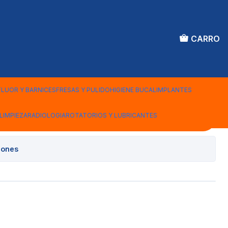
CARRO
JELTRATE
TIC
FLUOR Y BARNICES
FRESAS Y PULIDO
HIGIENE BUCAL
IMPLANTES
LIMPIEZA
RADIOLOGIA
ROTATORIOS Y LUBRICANTES
Agregar al Carro
iones