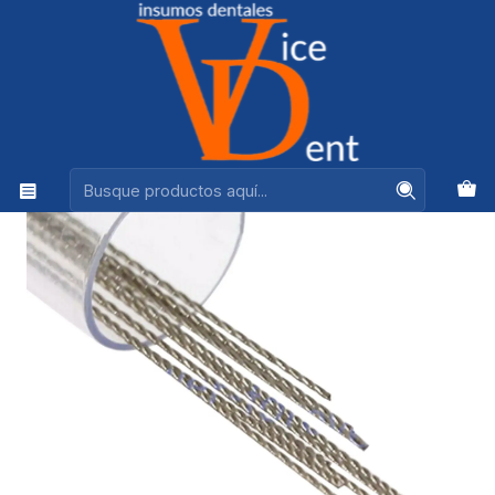
Ventas +56944575313
Inicio
ORTODONCIA
ALAMBRE CONTENCION LINGUAL ASTAR SET