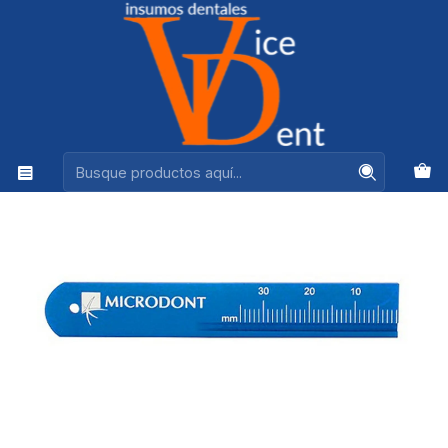
Ventas +56944575313
Inicio
ENDODONCIA
REGLA ENDODONCIA MICRODONT AZUL