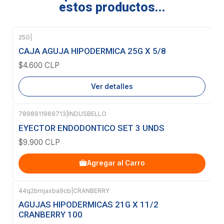
estos productos...
25G
|
Agotado
CAJA AGUJA HIPODERMICA 25G X 5/8
$4.600 CLP
Ver detalles
7898911969713
|
INDUSBELLO
EYECTOR ENDODONTICO SET 3 UNDS
$9.900 CLP
Agregar al Carro
44q2bmjaxba9cb
|
CRANBERRY
Agotado
AGUJAS HIPODERMICAS 21G X 11/2
CRANBERRY 100