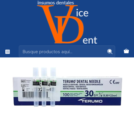
Ventas +56944575313
Inicio
ANESTESICOS Y AGUJAS
AGUJA CORTA TERUMO