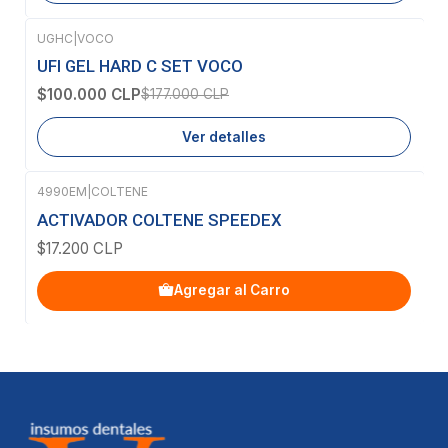
UGHC
|
VOCO
-44%
OFF
UFI GEL HARD C SET VOCO
Agotado
$100.000 CLP
$177.000 CLP
Ver detalles
4990EM
|
COLTENE
ACTIVADOR COLTENE SPEEDEX
$17.200 CLP
Agregar al Carro