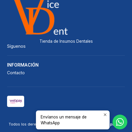
Tienda de Insumos Dentales
Síguenos
INFORMACIÓN
Contacto
Envíanos un mensaje de
2026 Vicedent.
WhatsApp
Todos los derechos reservados.
Desarrollado por Jumpseller
.