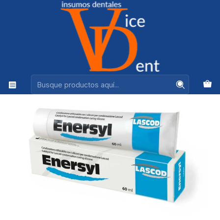
Ventas +56944575313
Inicio
IMPRESION Y REHABILITACION
ACTIVADOR CATALIZADOR ENERSYL 60 ML