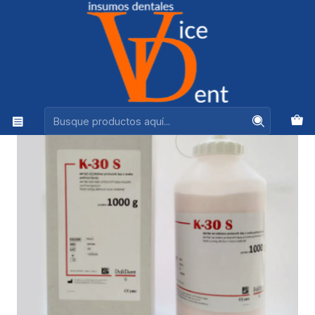
Ventas +56944575313
Inicio
LABORATORIO
ACRILICO K-30 S