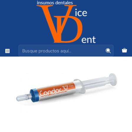
Ventas +56944575313
Inicio
ADHESION Y RESTAURACION
ÁCIDO ORTOFOSFÓRICO CONDAC 12.5 GR FGM