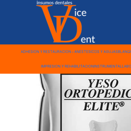
Inicio
LABORATORIO
YESO ORTOPEDICO BOLSA 1 KILO
ADHESION Y RESTAURACION
ANESTESICOS Y AGUJAS
BLANQ
IMPRESION Y REHABILITACION
INSTRUMENTAL
LAB