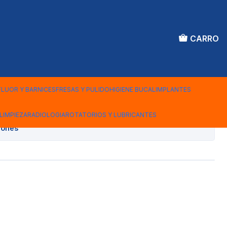
CARRO
PEDICO BOLSA 1 KILO
FLUOR Y BARNICES
FRESAS Y PULIDO
HIGIENE BUCAL
IMPLANTES
Agregar al Carro
LIMPIEZA
RADIOLOGIA
ROTATORIOS Y LUBRICANTES
iones