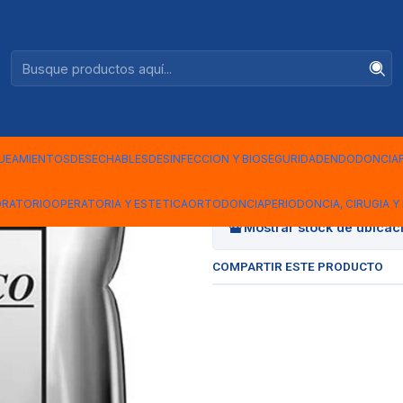
Ventas +56944575313
|
YESO ORTO
UEAMIENTOS
DESECHABLES
DESINFECCION Y BIOSEGURIDAD
ENDODONCIA
Cantidad
ORATORIO
OPERATORIA Y ESTETICA
ORTODONCIA
PERIODONCIA, CIRUGIA Y 
Mostrar stock de ubicac
COMPARTIR ESTE PRODUCTO