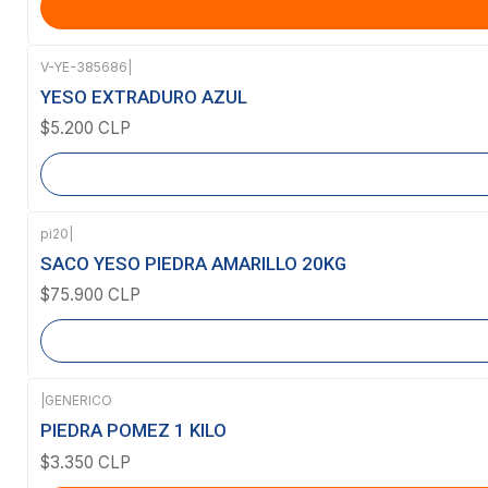
V-YE-385686
|
Agotado
YESO EXTRADURO AZUL
$5.200 CLP
pi20
|
Agotado
SACO YESO PIEDRA AMARILLO 20KG
$75.900 CLP
|
GENERICO
PIEDRA POMEZ 1 KILO
$3.350 CLP