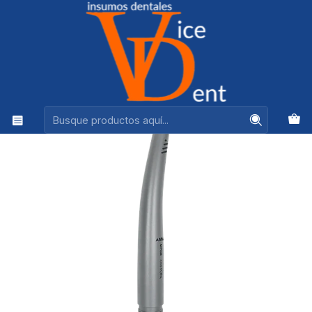
Ventas +56944575313
Inicio
ROTATORIOS Y LUBRICANTES
TURBINA AIR PEAK X100/M4