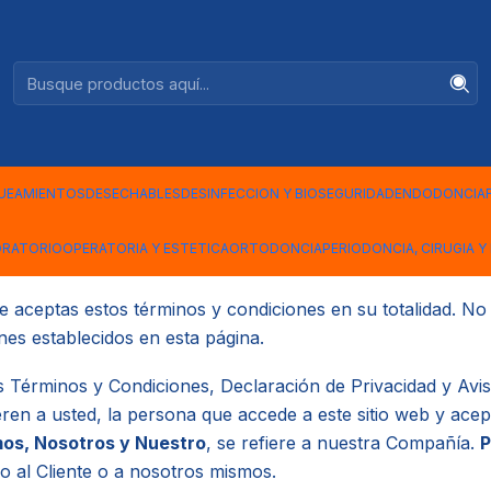
Ventas +56944575313
Términos y Condiciones
UEAMIENTOS
DESECHABLES
DESINFECCION Y BIOSEGURIDAD
ENDODONCIA
ondiciones describen las reglas y regulaciones para el uso 
ORATORIO
OPERATORIA Y ESTETICA
ORTODONCIA
PERIODONCIA, CIRUGIA Y 
9, Rancagua.
e aceptas estos términos y condiciones en su totalidad. No 
nes establecidos en esta página.
os Términos y Condiciones, Declaración de Privacidad y Avis
eren a usted, la persona que accede a este sitio web y acep
os, Nosotros y Nuestro
, se refiere a nuestra Compañía.
P
o al Cliente o a nosotros mismos.