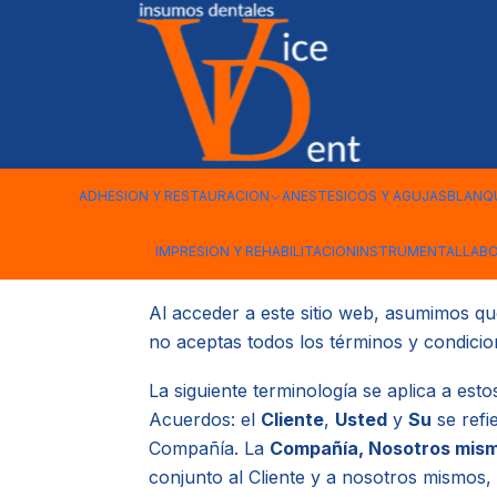
Inicio
Términos y Condiciones
ADHESION Y RESTAURACION
ANESTESICOS Y AGUJAS
BLANQ
Bienvenido a Vicedent. Estos términos y c
IMPRESION Y REHABILITACION
INSTRUMENTAL
LAB
Vicedent se encuentra en Bueras #35
Al acceder a este sitio web, asumimos qu
no aceptas todos los términos y condicio
La siguiente terminología se aplica a est
Acuerdos: el
Cliente
,
Usted
y
Su
se refi
Compañía. La
Compañía, Nosotros mism
conjunto al Cliente y a nosotros mismos, 