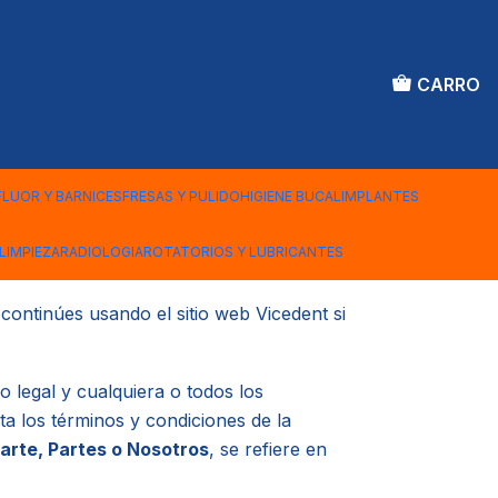
CARRO
FLUOR Y BARNICES
FRESAS Y PULIDO
HIGIENE BUCAL
IMPLANTES
del sitio web Vicedent.
LIMPIEZA
RADIOLOGIA
ROTATORIOS Y LUBRICANTES
continúes usando el sitio web Vicedent si
o legal y cualquiera o todos los
ta los términos y condiciones de la
arte, Partes o Nosotros
, se refiere en