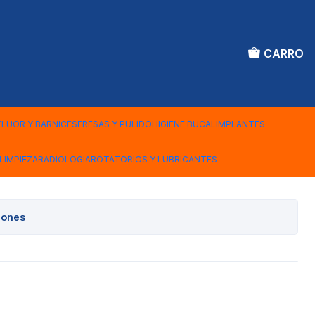
CARRO
OMA COTISEN
FLUOR Y BARNICES
FRESAS Y PULIDO
HIGIENE BUCAL
IMPLANTES
LIMPIEZA
RADIOLOGIA
ROTATORIOS Y LUBRICANTES
iones