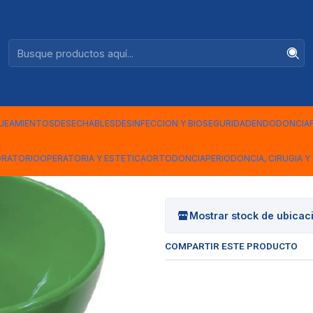
Ventas +56944575313
|
TAZA DE G
UEAMIENTOS
DESECHABLES
DESINFECCION Y BIOSEGURIDAD
ENDODONCIA
TAZA
ORATORIO
OPERATORIA Y ESTETICA
ORTODONCIA
PERIODONCIA, CIRUGIA Y 
Mostrar stock de ubicac
COMPARTIR ESTE PRODUCTO