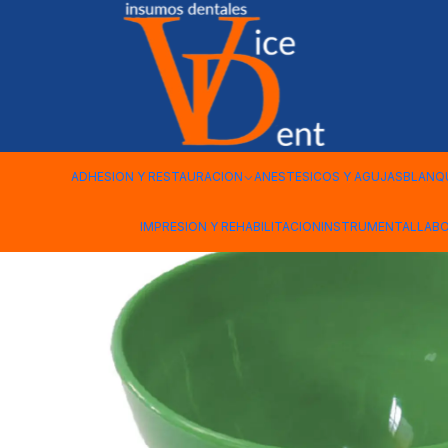
Inicio
INSTRUMENTAL
TAZA DE GOMA COTISEN
ADHESION Y RESTAURACION
ANESTESICOS Y AGUJAS
BLANQ
IMPRESION Y REHABILITACION
INSTRUMENTAL
LAB