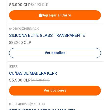
$3.900 CLP
$4.190 CLP
Agregar al Carro
c401610
|
ZHERMACK
Agotado
SILICONA ELITE GLASS TRANSPARENTE
$37.200 CLP
Ver detalles
|
KERR
-9%
OFF
CUÑAS DE MADERA KERR
$5.900 CLP
$6.500 CLP
Ver opciones
B-SC-480276
|
MACHTIG
Agotado