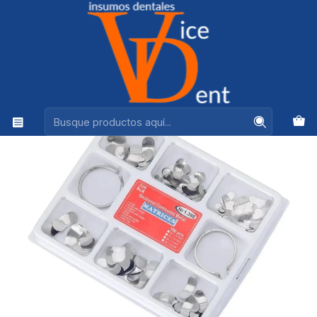
Ventas +56944575313
Inicio
ADHESION Y RESTAURACION
Set de Matrices Preformadas 6 Tipos 100 unids + 2
anillos