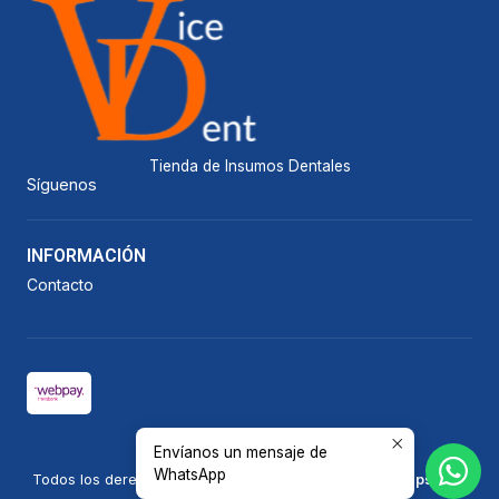
Tienda de Insumos Dentales
Síguenos
INFORMACIÓN
Contacto
Envíanos un mensaje de
2026 Vicedent.
WhatsApp
Todos los derechos reservados.
Desarrollado por Jumpseller
.