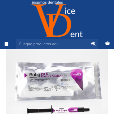
Ventas +56944575313
Inicio
ADHESION Y RESTAURACION
SELLANTE FOSAS Y FISURAS RUBYPIT & FISSURE
INCIDENTAL