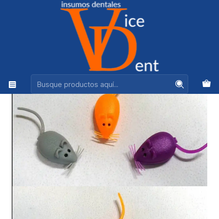
Ventas +56944575313
Inicio
DESECHABLES
RATON PARA DIENTE TEMPORAL COLORES SURTIDOS