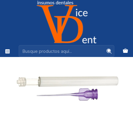
Ventas +56944575313
Inicio
ENDODONCIA
PUNTAS SURGITIP Y ASPIRADOR LUER