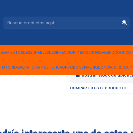
Ventas +56944575313
|
PORTA DIS
UEAMIENTOS
DESECHABLES
DESINFECCION Y BIOSEGURIDAD
ENDODONCIA
Cantidad
ORATORIO
OPERATORIA Y ESTETICA
ORTODONCIA
PERIODONCIA, CIRUGIA Y 
Mostrar stock de ubicac
COMPARTIR ESTE PRODUCTO