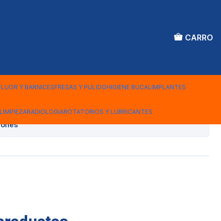
CARRO
CO C/A
FLUOR Y BARNICES
FRESAS Y PULIDO
HIGIENE BUCAL
IMPLANTES
Agregar al Carro
LIMPIEZA
RADIOLOGIA
ROTATORIOS Y LUBRICANTES
iones