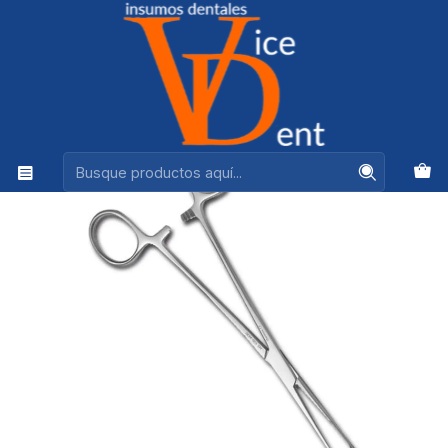
Ventas +56944575313
Inicio
INSTRUMENTAL
PINZA ALLIS