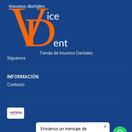
Tienda de Insumos Dentales
Síguenos
INFORMACIÓN
Contacto
Envíanos un mensaje de
2026 Vicedent.