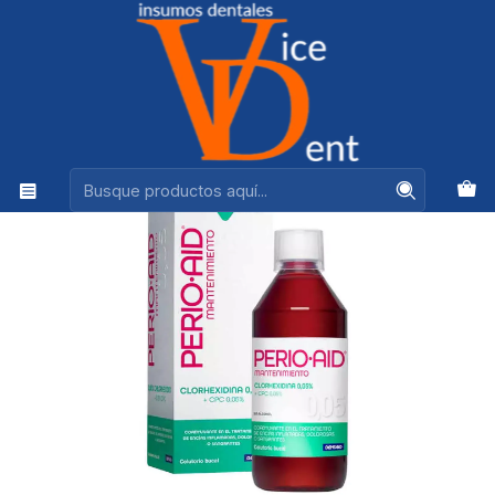
Ventas +56944575313
Inicio
HIGIENE BUCAL
PERIO AID MANTENIMIENTO 500ML