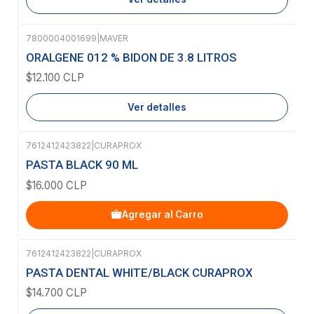
7800004001699
|
MAVER
Agotado
ORALGENE 012 % BIDON DE 3.8 LITROS
$12.100 CLP
Ver detalles
7612412423822
|
CURAPROX
PASTA BLACK 90 ML
$16.000 CLP
Agregar al Carro
7612412423822
|
CURAPROX
Agotado
PASTA DENTAL WHITE/BLACK CURAPROX
$14.700 CLP