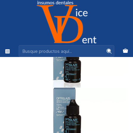
Ventas +56944575313
Inicio
OPERATORIA Y ESTETICA
OPTIGLAZE CAPA PROTECTORA FOTOCURABLE 15ML - GC